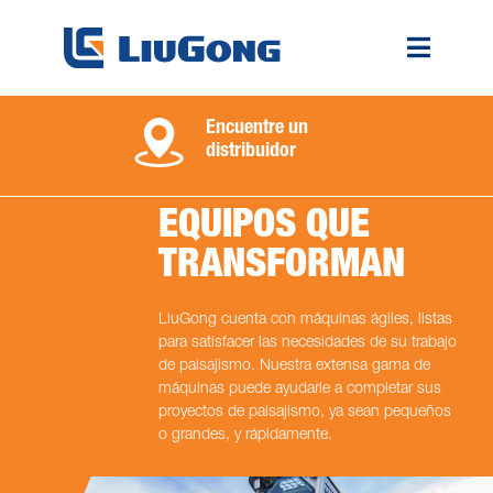
Encuentre un
distribuidor
EQUIPOS QUE
TRANSFORMAN
LiuGong cuenta con máquinas ágiles, listas
para satisfacer las necesidades de su trabajo
de paisajismo. Nuestra extensa gama de
máquinas puede ayudarle a completar sus
proyectos de paisajismo, ya sean pequeños
o grandes, y rápidamente.