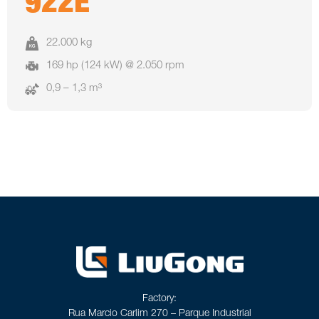
922E
22.000 kg
169 hp (124 kW) @ 2.050 rpm
0,9 – 1,3 m³
Factory:
Rua Marcio Carlim 270 – Parque Industrial