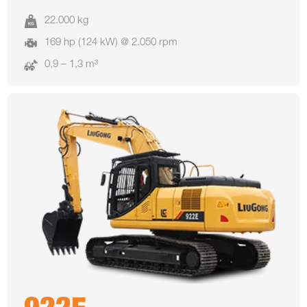
22.000 kg
169 hp (124 kW) @ 2.050 rpm
0,9 – 1,3 m³