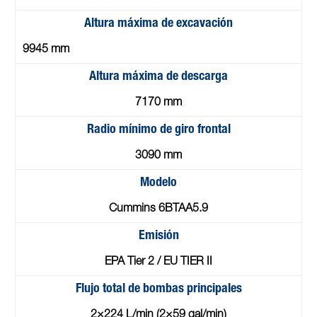
Altura máxima de excavación
9945 mm
Altura máxima de descarga
7170 mm
Radio mínimo de giro frontal
3090 mm
Modelo
Cummins 6BTAA5.9
Emisión
EPA Tier 2 / EU TIER II
Flujo total de bombas principales
2×224 L/min (2×59 gal/min)