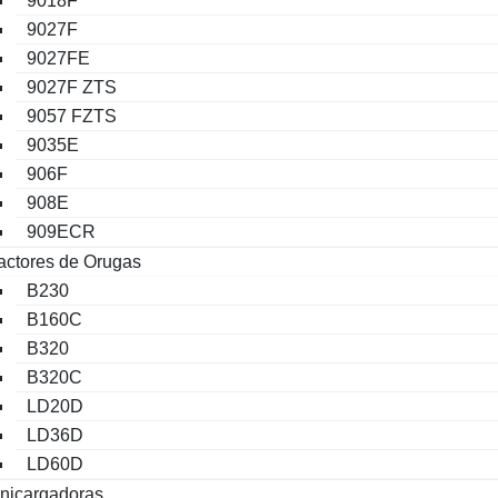
9018F
9027F
9027FE
9027F ZTS
9057 FZTS
9035E
906F
908E
909ECR
actores de Orugas
B230
B160C
B320
B320C
LD20D
LD36D
LD60D
nicargadoras