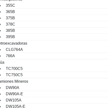
355C
365B
375B
378C
385B
395B
troexcavadoras
CLG764A
766A
rúa
TC700C5
TC750C5
amiones Mineros
DW90A
DW90A-E
DW105A
DW105A-E