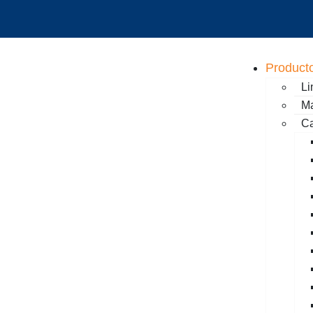
Product
Li
Ma
C