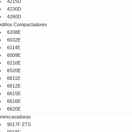
4215D
4230D
4260D
dillos Compactadores
6208E
6032E
6114E
6009E
6210E
6520E
6611E
6612E
6615E
6616E
6620E
niexcavadoras
9017F ZTS