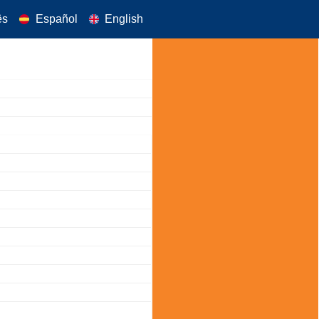
ês
Español
English