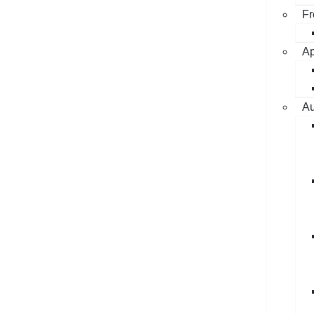
Fr
Ap
Au