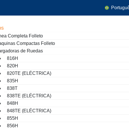
Portugu
os
nea Completa Folleto
quinas Compactas Folleto
argadoras de Ruedas
816H
820H
820TE (ELÉCTRICA)
835H
838T
838TE (ELÉCTRICA)
848H
848TE (ELÉCTRICA)
855H
856H