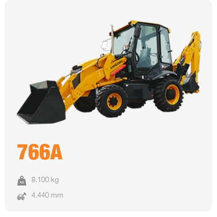
766A
8.100 kg
4.440 mm