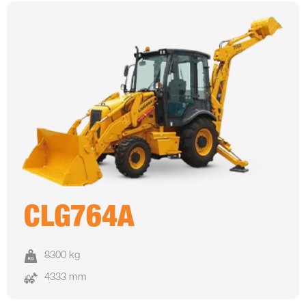
CLG764A
8300 kg
4333 mm