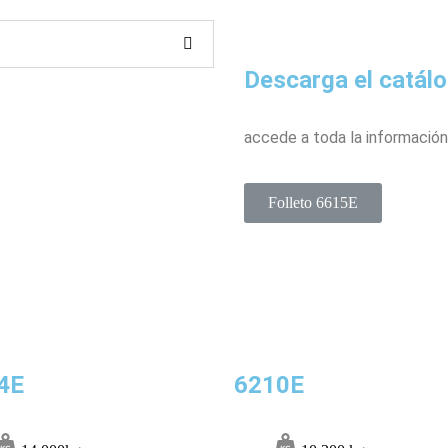
Descarga el catál
accede a toda la información
Folleto 6615E
4E
6210E