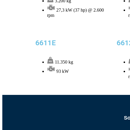
3.200 kg
27,3 kW (37 hp) @ 2.600
rpm
6611E
661
11.350 kg
93 kW
So