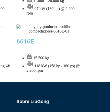
11.000 – 20.000 kg
200
97 kW (130 hp) @ 2.200
rpm
6616E
15.500 kg
 ps) @
118 kW (158 hp / 160 ps) @
2.200 rpm
Sobre LiuGong