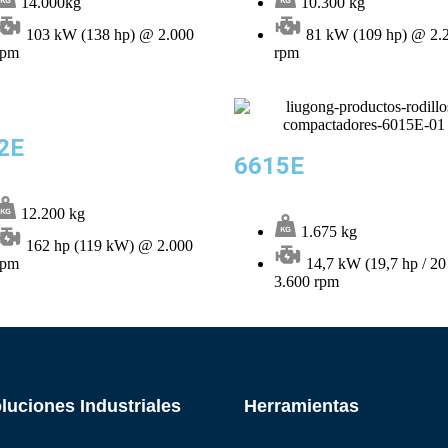
14.000kg
10.300 kg
103 kW (138 hp) @ 2.000
81 kW (109 hp) @ 2.
rpm
rpm
2E
6615E
12.200 kg
1.675 kg
162 hp (119 kW) @ 2.000
rpm
14,7 kW (19,7 hp / 20
3.600 rpm
luciones Industriales
Herramientas