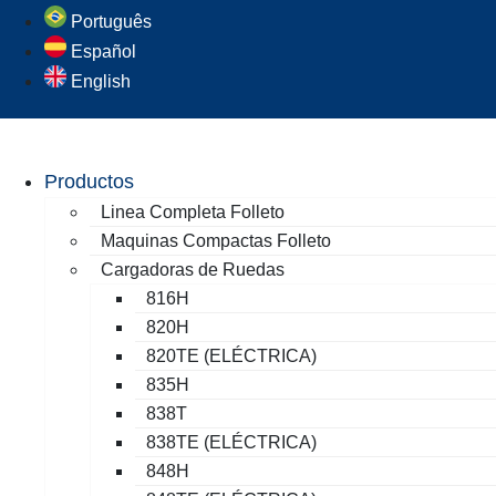
Português
Español
English
Productos
Linea Completa Folleto
Maquinas Compactas Folleto
Cargadoras de Ruedas
816H
820H
820TE (ELÉCTRICA)
835H
838T
838TE (ELÉCTRICA)
848H