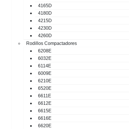
4165D
4180D
4215D
4230D
4260D
Rodillos Compactadores
6208E
6032E
6114E
6009E
6210E
6520E
6611E
6612E
6615E
6616E
6620E