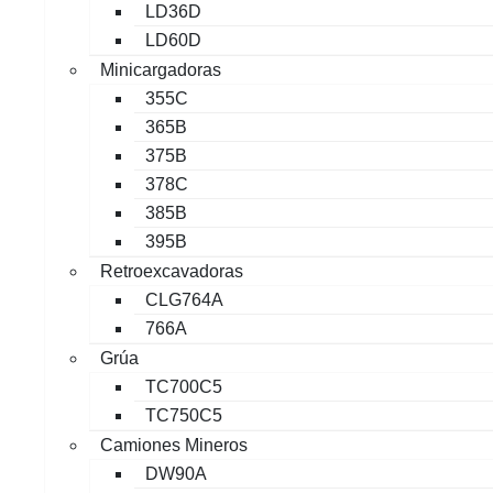
LD36D
LD60D
Minicargadoras
355C
365B
375B
378C
385B
395B
Retroexcavadoras
CLG764A
766A
Grúa
TC700C5
TC750C5
Camiones Mineros
DW90A