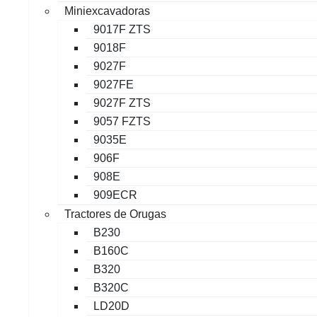
Miniexcavadoras
9017F ZTS
9018F
9027F
9027FE
9027F ZTS
9057 FZTS
9035E
906F
908E
909ECR
Tractores de Orugas
B230
B160C
B320
B320C
LD20D