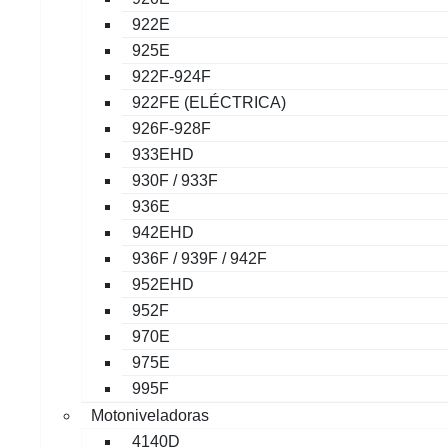
922E
925E
922F-924F
922FE (ELÉCTRICA)
926F-928F
933EHD
930F / 933F
936E
942EHD
936F / 939F / 942F
952EHD
952F
970E
975E
995F
Motoniveladoras
4140D