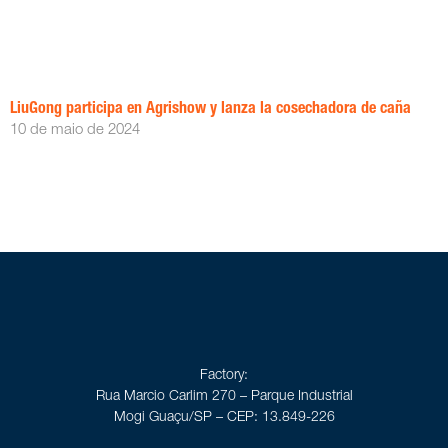
LiuGong participa en Agrishow y lanza la cosechadora de caña
10 de maio de 2024
Factory:
Rua Marcio Carlim 270 – Parque Industrial
Mogi Guaçu/SP – CEP: 13.849-226