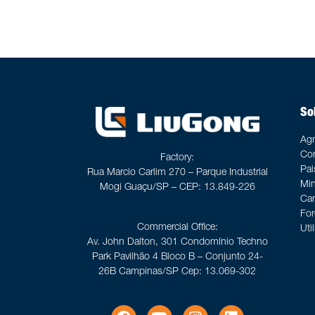
So
Agr
Con
Factory:
Pai
Rua Marcio Carlim 270 – Parque Industrial
Min
Mogi Guaçu/SP – CEP: 13.849-226
Car
For
Commercial Office:
Uti
Av. John Dalton, 301 Condomínio Techno
Park Pavilhão 4 Bloco B – Conjunto 24-
26B Campinas/SP Cep: 13.069-302