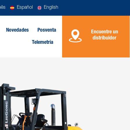
uês
Español
English
Novedades
Posventa
Encuentre un
distribuidor
Telemetría