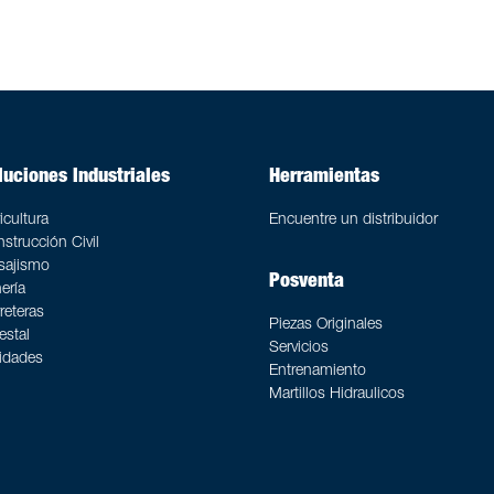
luciones Industriales
Herramientas
icultura
Encuentre un distribuidor
strucción Civil
sajismo
Posventa
ería
reteras
Piezas Originales
estal
Servicios
lidades
Entrenamiento
Martillos Hidraulicos