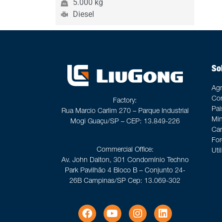
5.000 kg
Diesel
So
Agr
Con
Factory:
Pai
Rua Marcio Carlim 270 – Parque Industrial
Min
Mogi Guaçu/SP – CEP: 13.849-226
Car
For
Commercial Office:
Uti
Av. John Dalton, 301 Condomínio Techno
Park Pavilhão 4 Bloco B – Conjunto 24-
26B Campinas/SP Cep: 13.069-302