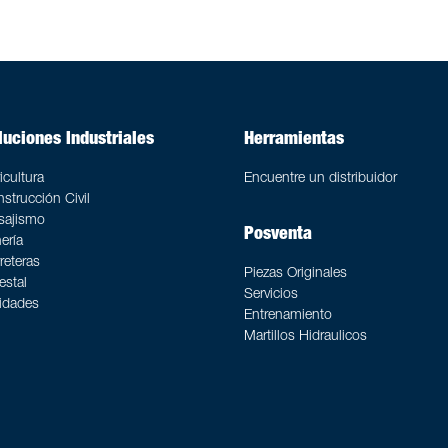
luciones Industriales
Herramientas
icultura
Encuentre un distribuidor
strucción Civil
sajismo
Posventa
ería
reteras
Piezas Originales
estal
Servicios
lidades
Entrenamiento
Martillos Hidraulicos