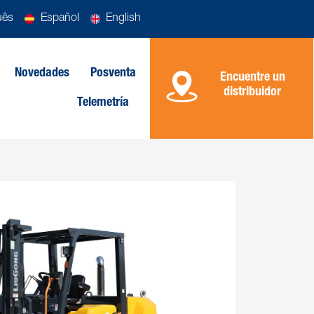
uês
Español
English
Novedades
Posventa
Encuentre un
distribuidor
Telemetría